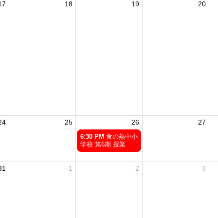
13th
17
18
19
20
2026
24
25
26
27
水
6:30 PM
食の熱中小
曜
学校 第6期 授業
日,
8
月
31
1
2
3
26th
2026