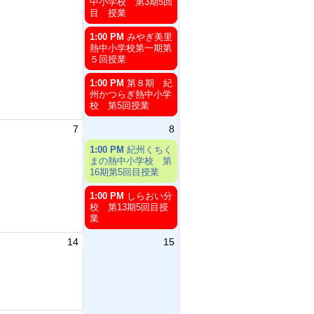
曜
中小学校 第3期5回
日,
目 授業
8
月
土
1:00 PM
みやぎ美里
1st
曜
熱中小学校第一期第
2026
日,
５回授業
8
月
土
1:00 PM
第８期 紀
1st
曜
州かつらぎ熱中小学
2026
日,
校 第5回授業
8
月
7
8
1st
土
2026
1:00 PM
紀州くちく
曜
まの熱中小学校 第
日,
16期第5回目授業
8
月
土
1:00 PM
しらおい分
8th
曜
校 第13期5回目授
2026
日,
業
8
月
14
15
8th
2026