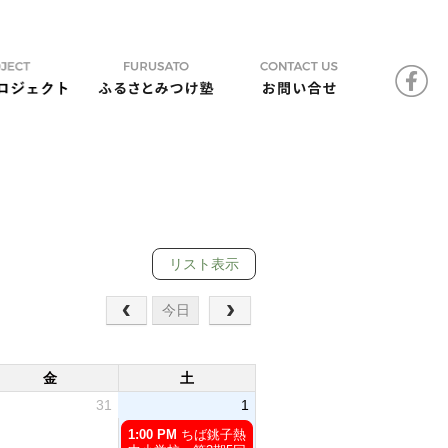
リスト表示
今日
金
土
31
1
土
1:00 PM
ちば銚子熱