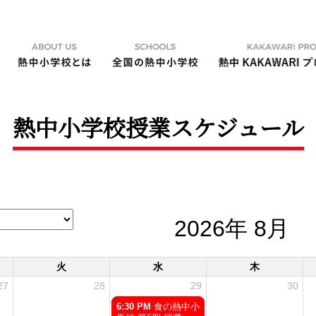
熱中小学校授業スケジュール
2026年 8月
火
水
木
27
28
29
30
水
6:30 PM
食の熱中小