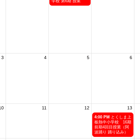
曜
学校 第6期 授業
日,
7
月
29th
2026
3
4
5
6
10
11
12
13
木
4:00 PM
とくしま上
曜
板熱中小学校 16期
日,
前期4回目授業（阿
8
波踊り 踊り込み）
月