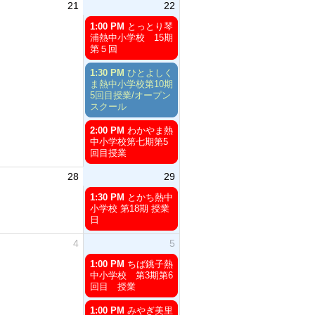
21
22
土
1:00 PM
とっとり琴
曜
浦熱中小学校 15期
日,
第５回
8
月
土
1:30 PM
ひとよしく
22nd
曜
ま熱中小学校第10期
2026
日,
5回目授業/オープン
8
スクール
月
22nd
土
2:00 PM
わかやま熱
2026
曜
中小学校第七期第5
日,
回目授業
8
月
28
29
22nd
土
2026
1:30 PM
とかち熱中
曜
小学校 第18期 授業
日,
日
8
月
4
5
29th
土
2026
1:00 PM
ちば銚子熱
曜
中小学校 第3期第6
日,
回目 授業
9
月
土
1:00 PM
みやぎ美里