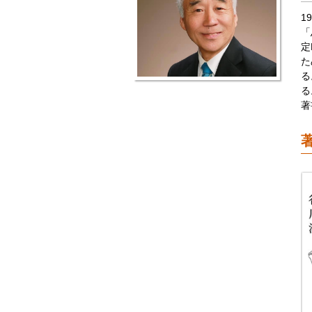
1
「
定
た
る
る
著