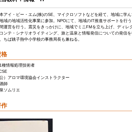
本アイ・ビー・エム(株)のSE、マイクロソフトなどを経て、地域に学
地域の地域活性化事業に参加。NPOにて、地域のIT推進サポートを行う。
間運営を行う。震災をきっかけに、地域でミニFMを立ち上げ、ディレ
コンテ・シナリオライティング、旅と温泉と情報発信についての発信を
、ちば銚子熱中小学校の事務局長も兼ねる。
資格
1種情報処理技術者
CSE
公）アロマ環境協会インストラクター
酒師
泉ソムリエ
著作