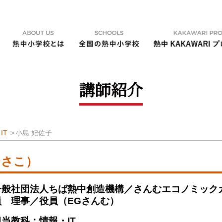
講師紹介
IT
小島 妃佐子
ひさこ）
一般社団法人ちば熱中創造機構／さんむエコノミック
員 理事／役員（EGさんむ）
担当教科：情報・IT