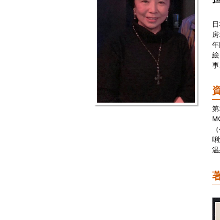
日
房
年
絵
事
第
M
（
唎
温