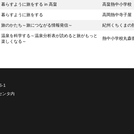
暮らすように旅をする in 高畠
高畠熱中小学校
暮らすように旅をする
高岡熱中寺子屋
旅のかたち～旅につながる情報発信～
紀州くちくまの
温泉を科学する～温泉分析表が読めると旅がもっと
熱中小学校丸森
楽しくなる～
-1
発センタ内