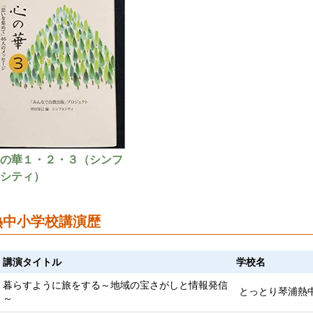
の華１・２・３（シンフ
シティ）
熱中小学校講演歴
講演タイトル
学校名
暮らすように旅をする～地域の宝さがしと情報発信
とっとり琴浦熱
～