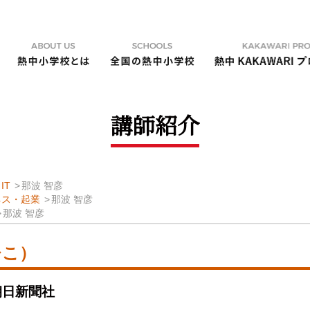
講師紹介
IT
那波 智彦
ネス・起業
那波 智彦
那波 智彦
ひこ）
朝日新聞社