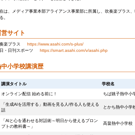
在は、メディア事業本部アライアンス事業部に所属し、吹奏楽プラス、
る。
運営サイト
吹奏楽プラス
https://www.asahi.com/s-plus/
日・日刊スポーツ
https://smart.asahi.com/v/asahi.php
熱中小学校講演歴
講演タイトル
学校名
オンライン配信 始める前に！
ちば銚子熱中小
「生成AIを活用する」動画を見る人/作る人も使える
とかち熱中小学
話
「AIと心を通わせる対話術～明日から使えるプロン
高畠熱中小学校
プトの教科書～」