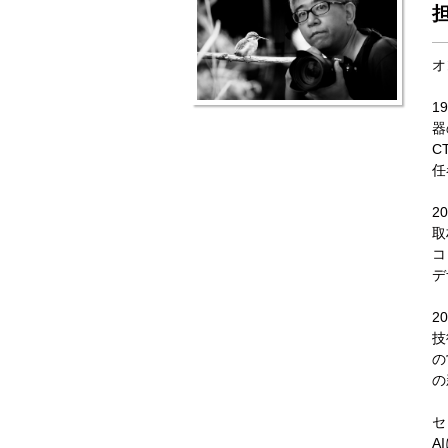
担
オ
1
器
C
任
2
取
コ
デ
2
技
の
の
セ
A