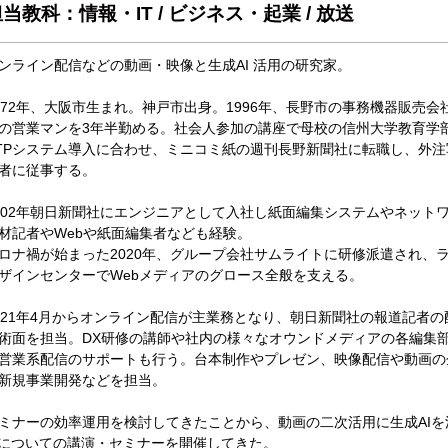
当教科：情報・IT / ビジネス・起業 / 放送
ンライン配信などの動画・映像と生成AI 活用の研究家。
972年、大阪市生まれ。神戸市出身。1996年、長野市の事務機器販売会
の営業マンを3年半勤める。社会人参加の講座で母校の信州大学教育学
TPシステム導入に合わせ、ミニコミ紙の週刊長野新聞社に転職し、外注
者に従事する。
002年朝日新聞社にエンジニアとして入社し紙面編集システムやネット
材記者やWebや紙面編集者なども経験。
ロナ禍が始まった2020年、グループ会社サムライトに研修派遣され、
ザインセンターでWebメディアのグロース全般を支える。
021年4月からオンライン配信が主業務となり、朝日新聞社の報道記者
術面を担当。DX研修の講師や社内の様々なオウンドメディアの各編集
営業系配信のサポートも行う。台本制作やプレゼン、映像配信や動画の
新規事業開発などを担当。
ミナーの効率運用を検討してきたことから、動画の二次活用に生成AI
Iについての講演・セミナーを開催してきた。