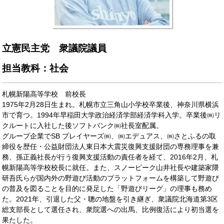
立憲民主党 衆議院議員
担当教科：社会
札幌新陽高等学校 前校長
1975年2月28日生まれ。札幌市立三角山小学校卒業後、神奈川県横浜
市で育つ。1994年早稲田大学政治経済学部経済学科入学。卒業後㈱リ
クルートに入社した後ソフトバンク㈱社長室配属。
グループ企業でSB プレイヤーズ㈱、㈱エデュアス、㈱さとふるの取
締役を歴任・公益財団法人東日本大震災復興支援財団の専務理事を兼
務、孫正義社長が行う復興支援活動の責任者を経て、2016年2月、札
幌新陽高等学校校長に就任。また、スノーピーク山井社長や建築家隈
研吾氏らが国内外の野遊び活動のプラットフォームを構築して野遊び
の普及を図ることを目的に発足した「野遊びリーグ」の理事も務め
た。2021年、引退した父・聰の地盤を引き継ぎ、衆議院北海道第3区
総支部長として選任され、衆院選への出馬、比例復活により初当選を
果たした。