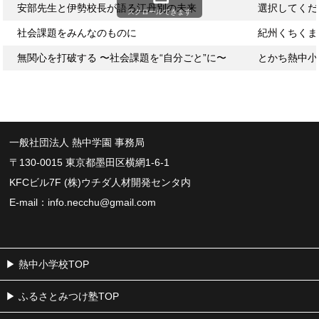
安部先生と伊勢校長が語る江丹別の未来
選択してくだ
スクロールできます
社会課題をみんなのものに
紀州くちくま
無関心を打破する 〜社会課題を“自分ごと”に〜
とかち熱中小
一般社団法人 熱中学園 事務局
〒130-0015 東京都墨田区横網1-6-1
KFCビル7F (株)ウチダ人材開発センタ内
E-mail：
info.necchu@gmail.com
熱中小学校TOP
ふるさとみつけ塾TOP