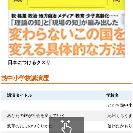
日本につけるクスリ
熱中小学校講演歴
講演タイトル
学校名
とかち熱中小
あなたの旅が社会を変えていく
紀州くちくま
変革の兆しのつくりかた
信州たかもり