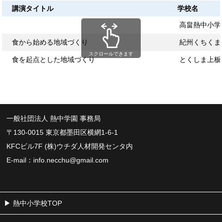
講演タイトル
学校名
高畠熱中小学
食から始める地域づくり
紀州くちくま
スクロールできます
食を起点とした地域づくり
とくしま上板
一般社団法人 熱中学園 事務局
〒130-0015 東京都墨田区横網1-6-1
KFCビル7F (株)ウチダ人材開発センタ内
E-mail：
info.necchu@gmail.com
熱中小学校TOP