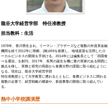
龍谷大学経営学部 特任准教授
担当教科：生活
1978年、香川県生まれ。リーマン・ブラザーズなど複数の外資系金融
機関を経て2012年に帰郷。(株)459を創業し、地域資源を活用したロ
ーカルビジネスの開発を手掛ける。2014年には編集長として「四国食
べる通信」を創刊。2017年、長男の誕生を機に妻の実家のある関西に
拠点を移し、実務と研究の両面から食農分野の課題に取り組むように
なる。現在は、龍谷大学経営学部
特任准教授として大学教育に携わるとともに、食農ビジネスに関わる
複数の企業で、経営戦略の構築や、新規事業の開発に取り組んでい
る。
熱中小学校講演歴