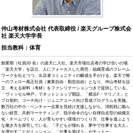
仲山考材株式会社 代表取締役 / 楽天グループ株式会
社 楽天大学学長
担当教科：体育
創業期（社員20 名）の楽天に入社。楽天市場出店者の学び合いの場
「楽天大学」を設立、人にフォーカスした商売・組織育成のフレーム
ワークを伝えつつ、出店者コミュニティの醸成を手がける。楽天で唯
一のフェロー風正社員（兼業自由・勤怠自由）となり、仲山考材を設
立、考える材料（考材）をファシリテーションつきで提供している。
「ヴィッセル神戸」でネットショップ開設。「横浜F・マリノス」と
プロ契約、コーチ向け・ジュニアユース向け育成プログラムを実施。
数万社の中小・ベンチャー企業を見続け支援しながら、消耗戦に陥ら
ない経営、共創マーケティング、指示命令のない自律自走型の組織文
化・チームづくり、人が育ちやすい環境のつくり方、仕事を遊ぶよう
な働き方を探究している。「子どもが憧れる、夢中で仕事する大人」
を増やすことがミッション。「仕事を遊ぼう」がモットー。