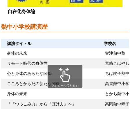
自在化身体論
熱中小学校講演歴
講演タイトル
学校名
身体の未来
會津熱中塾
リモート時代の身体性
宮崎こばやし
心と身体のあらたな関係
ちば銚子熱中
こころとからだの新たな関係
高畠熱中小学
スクロールできます
身体の未来
とかち熱中小
「『つっこみ力』から『ぼけ力』へ」
高岡熱中寺子