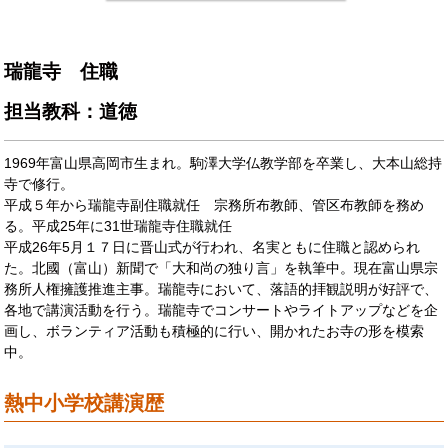
瑞龍寺 住職
担当教科：道徳
1969年富山県高岡市生まれ。駒澤大学仏教学部を卒業し、大本山総持
寺で修行。
平成５年から瑞龍寺副住職就任 宗務所布教師、管区布教師を務め
る。平成25年に31世瑞龍寺住職就任
平成26年5月１７日に晋山式が行われ、名実ともに住職と認められ
た。北國（富山）新聞で「大和尚の独り言」を執筆中。現在富山県宗
務所人権擁護推進主事。瑞龍寺において、落語的拝観説明が好評で、
各地で講演活動を行う。瑞龍寺でコンサートやライトアップなどを企
画し、ボランティア活動も積極的に行い、開かれたお寺の形を模索
中。
熱中小学校講演歴