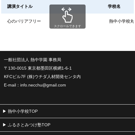
講演タイトル
学校名
心のバリアフリー
熱中小学校丸
スクロールできます
一般社団法人 熱中学園 事務局
〒130-0015 東京都墨田区横網1-6-1
KFCビル7F (株)ウチダ人材開発センタ内
E-mail：
info.necchu@gmail.com
熱中小学校TOP
ふるさとみつけ塾TOP