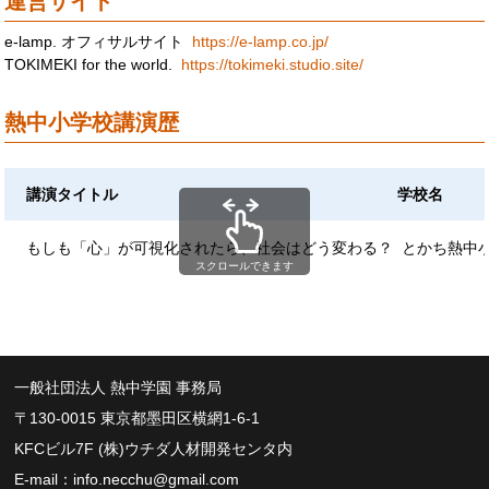
運営サイト
e-lamp. オフィサルサイト
https://e-lamp.co.jp/
TOKIMEKI for the world.
https://tokimeki.studio.site/
熱中小学校講演歴
講演タイトル
学校名
もしも「心」が可視化されたら、社会はどう変わる？
とかち熱中
スクロールできます
一般社団法人 熱中学園 事務局
〒130-0015 東京都墨田区横網1-6-1
KFCビル7F (株)ウチダ人材開発センタ内
E-mail：
info.necchu@gmail.com