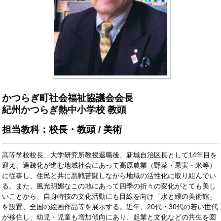
かつらぎ町社会福祉協議会会長
紀州かつらぎ熱中小学校 教頭
担当教科：校長・教頭 / 美術
高等学校校長、大学研究所教授退職後、新城自治区長として14年目を
迎え、過疎化が進む地域社会にあって高原農業（野菜・果実・米等）
に従事し、住民と共に悪戦苦闘しながら地域の活性化に取り組んでい
る。また、風光明媚なこの地にあって四季の折々の変化がとても美し
いことから、自身特技の文化活動にも目線を向け「水と緑の美術館」
を設置、全国の絵画作品等を展示する。近年、20代・30代の若い世代
が移住し、幼児・児童も増加傾向にあり、起業と文化などの共生を図