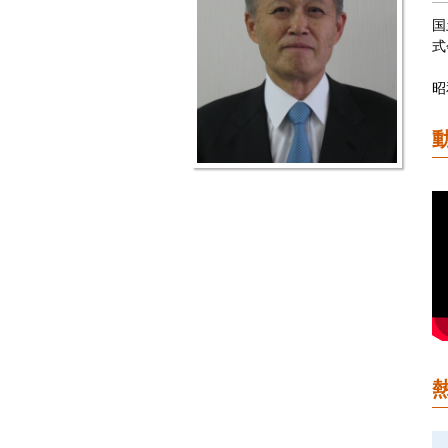
国
式
昭