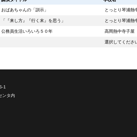
おばあちゃんの「訓示」
とっとり琴浦熱
「『来し方』『行く末』を思う」
とっとり琴浦熱
公務員生活いろいろ５０年
高岡熱中寺子屋
選択してくださ
-1
発センタ内