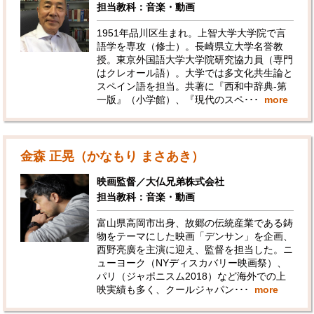
担当教科：音楽・動画
1951年品川区生まれ。上智大学大学院で言
語学を専攻（修士）。長崎県立大学名誉教
授。東京外国語大学大学院研究協力員（専門
はクレオール語）。大学では多文化共生論と
スペイン語を担当。共著に『西和中辞典‐第
一版』（小学館）、『現代のスペ･･･
more
金森 正晃（かなもり まさあき）
映画監督／大仏兄弟株式会社
担当教科：音楽・動画
富山県高岡市出身、故郷の伝統産業である鋳
物をテーマにした映画「デンサン」を企画、
西野亮廣を主演に迎え、監督を担当した。ニ
ューヨーク（NYディスカバリー映画祭）、
パリ（ジャポニスム2018）など海外での上
映実績も多く、クールジャパン･･･
more