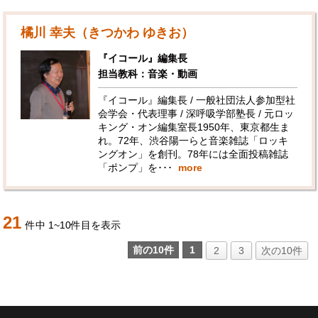
橘川 幸夫（きつかわ ゆきお）
『イコール』編集長
担当教科：音楽・動画
『イコール』編集長 / 一般社団法人参加型社
会学会・代表理事 / 深呼吸学部塾長 / 元ロッ
キング・オン編集室長1950年、東京都生ま
れ。72年、渋谷陽一らと音楽雑誌「ロッキ
ングオン」を創刊。78年には全面投稿雑誌
「ポンプ」を･･･
more
21
件中
1
~
10
件目を表示
前の10件
1
2
3
次の10件