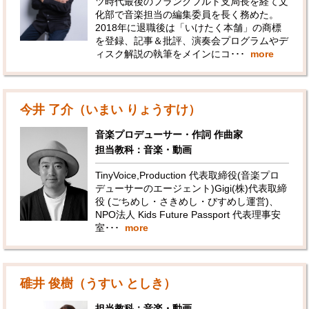
ツ時代最後のフランクフルト支局長を経て文
化部で音楽担当の編集委員を長く務めた。
2018年に退職後は「いけたく本舗」の商標
を登録、記事＆批評、演奏会プログラムやデ
ィスク解説の執筆をメインにコ･･･
more
今井 了介（いまい りょうすけ）
音楽プロデューサー・作詞 作曲家
担当教科：音楽・動画
TinyVoice,Production 代表取締役(音楽プロ
デューサーのエージェント)Gigi(株)代表取締
役 (ごちめし・さきめし・びすめし運営)、
NPO法人 Kids Future Passport 代表理事安
室･･･
more
碓井 俊樹（うすい としき）
担当教科：音楽・動画