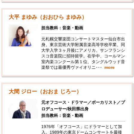
大平 まゆみ（おおひら まゆみ）
担当教科：音楽・動画
元札幌交響楽団コンサートマスター仙台市出
身。東京芸術大学附属音楽高等学校卒業、同
大学入学３ヶ月後にアメリカ、サンフランシ
スコ音楽院に招待留学。在学中、コールマン
室内楽コンクール第１位、タングルウッド音
楽祭では最優秀ヴァイオリニ･･･
more
大間 ジロー（おおま じろー）
元オフコース・ドラマー／ボーカリスト／プ
ロデューサー/秋田県出身
担当教科：音楽・動画
1976年「オフコース」にドラマーとして加
入。1989年の東京ドームコンサートを最後