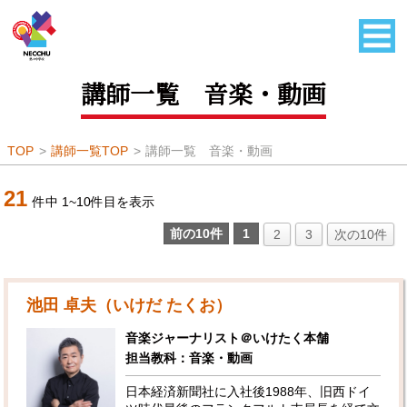
講師一覧 音楽・動画
TOP
講師一覧TOP
講師一覧 音楽・動画
21
件中
1
~
10
件目を表示
前の10件
1
2
3
次の10件
池田 卓夫（いけだ たくお）
音楽ジャーナリスト＠いけたく本舗
担当教科：音楽・動画
日本経済新聞社に入社後1988年、旧西ドイ