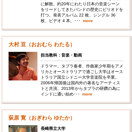
に解散。約20年にわたり日本の音楽シーン
をリードしてきたバンドの歴史にピリオドを
打つ。発表アルバム 22 枚、シングル 36
枚、ビデオ 4 本。･･･
more
大村 亘（おおむら わたる）
担当教科：音楽・動画
ドラマー、タブラ奏者、作曲家少年期をアメ
リカとオーストラリアで過ごし大学はオース
トラリア国立シドニー大学音楽院を卒業。
2006年帰国後は国内外の著名なアーティス
トと共演。2013年からタブラの研鑽の為に
インドに通い始め･･･
more
荻原 寛（おぎわら ゆたか）
長崎県立大学