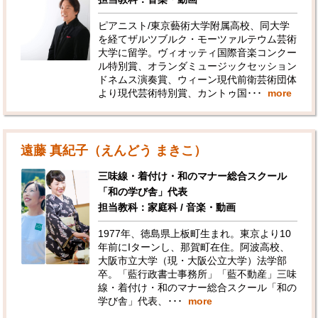
ピアニスト/東京藝術大学附属高校、同大学
を経てザルツブルク・モーツァルテウム芸術
大学に留学。ヴィオッティ国際音楽コンクー
ル特別賞、オランダミュージックセッション
ドネムス演奏賞、ウィーン現代前衛芸術団体
より現代芸術特別賞、カントゥ国･･･
more
遠藤 真紀子（えんどう まきこ）
三味線・着付け・和のマナー総合スクール
「和の学び舎」代表
担当教科：家庭科 / 音楽・動画
1977年、徳島県上板町生まれ。東京より10
年前にIターンし、那賀町在住。阿波高校、
大阪市立大学（現・大阪公立大学）法学部
卒。「藍行政書士事務所」「藍不動産」三味
線・着付け・和のマナー総合スクール「和の
学び舎」代表、･･･
more